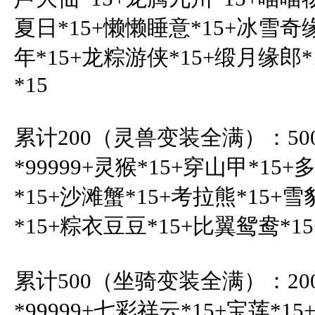
夏日*15+懒懒睡意*15+冰雪奇
年*15+龙粽游侠*15+缎月缘郎
*15

累计200（灵兽变装全满）：50
*99999+灵猴*15+穿山甲*15
*15+沙滩蟹*15+考拉熊*15+雪
*15+粽衣豆豆*15+比翼鸳鸯*15+
累计500（坐骑变装全满）：20
*99999+七彩祥云*15+宝莲*1