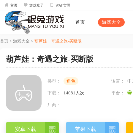



首页
游戏盒子
WAP官网
首页
游戏大全
首页
>
游戏大全
>
葫芦娃：奇遇之旅-买断版
葫芦娃：奇遇之旅-买断版
类型：
角色
语言：
中
下载：
14081人次
平台：
厂商：


安卓下载
苹果下载