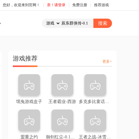
您好，欢迎来到官网！
|
亲！请登录
|
免费注册
|
推荐游戏
心
游戏推荐
更多+
氓兔游戏盒子
王者霸业-西游
多克多比童话世界-0.05折
盟重之约
御剑红尘-0.1折回合
王者之战-冰雪三职业