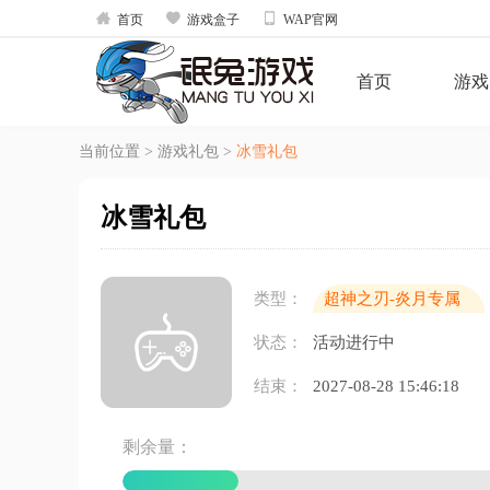



首页
游戏盒子
WAP官网
首页
游戏
当前位置
>
游戏礼包
>
冰雪礼包
冰雪礼包
类型：
超神之刃-炎月专属
（买量包）
状态：
活动进行中
结束：
2027-08-28 15:46:18
剩余量：