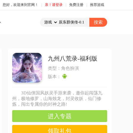
您好，欢迎来到官网！
|
亲！请登录
|
免费注册
|
推荐游戏
心
九州八荒录-福利版
类型：角色扮演
版本：
3D仙侠国风妖灵手游来袭，邀你起闯荡九
州，极地修罗，山海烛龙，封灵收妖，仙门修
炼，闯出专属你的封神之路!
进入专题
领取礼包