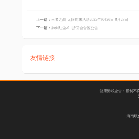
上一篇：
王者之战-无限周末活动2025年9月26日-9月28日
下一篇：
御剑红尘-0.1折回合合区公告
友情链接
健康游戏忠告：抵制不良
海南氓兔