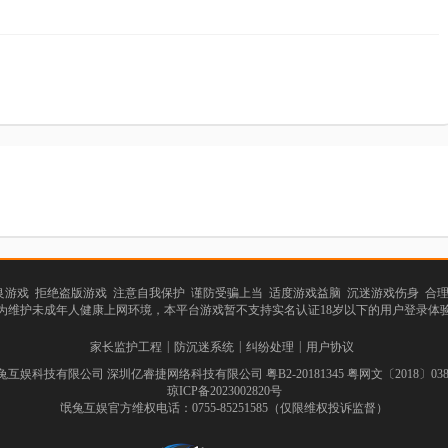
游戏 拒绝盗版游戏 注意自我保护 谨防受骗上当 适度游戏益脑 沉迷游戏伤身 合
为维护未成年人健康上网环境，本平台游戏暂不支持实名认证18岁以下的用户登录体
|
|
|
家长监护工程
防沉迷系统
纠纷处理
用户协议
互娱科技有限公司 深圳亿睿捷网络科技有限公司 粤B2-20181345 粤网文〔2018〕0387
琼ICP备2023002820号
氓兔互娱官方维权电话：0755-85251585（仅限维权投诉监督）