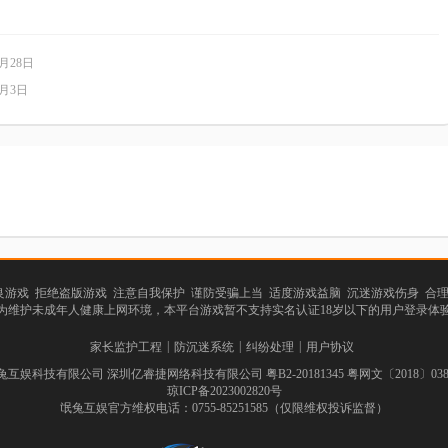
7月28日
8月3日
游戏 拒绝盗版游戏 注意自我保护 谨防受骗上当 适度游戏益脑 沉迷游戏伤身 合
为维护未成年人健康上网环境，本平台游戏暂不支持实名认证18岁以下的用户登录体
|
|
|
家长监护工程
防沉迷系统
纠纷处理
用户协议
互娱科技有限公司 深圳亿睿捷网络科技有限公司 粤B2-20181345 粤网文〔2018〕0387
琼ICP备2023002820号
氓兔互娱官方维权电话：0755-85251585（仅限维权投诉监督）