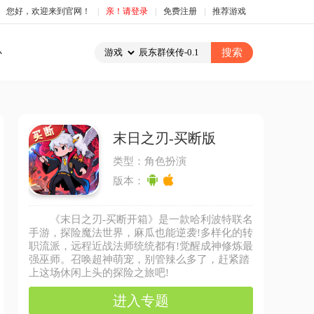
您好，欢迎来到官网！
|
亲！请登录
|
免费注册
|
推荐游戏
心
末日之刃-买断版
类型：角色扮演
版本：
《末日之刃-买断开箱》是一款哈利波特联名
手游，探险魔法世界，麻瓜也能逆袭!多样化的转
职流派，远程近战法师统统都有!觉醒成神修炼最
强巫师。召唤超神萌宠，别管辣么多了，赶紧踏
上这场休闲上头的探险之旅吧!
进入专题