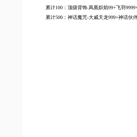
累计100：顶级背饰-凤凰炽焰99+飞羽9999
累计500：神话魔咒-大威天龙999+神话伙伴-