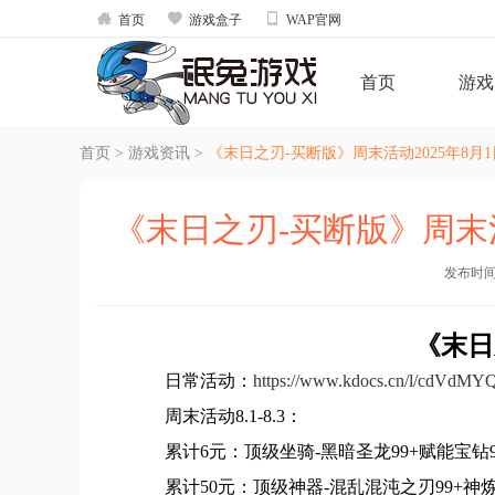



首页
游戏盒子
WAP官网
首页
游戏
首页
>
游戏资讯
>
《末日之刃-买断版》周末活动2025年8月1日
《末日之刃-买断版》周末活动
发布时间：2
《末日
日常活动：
https://www.kdocs.cn/l/cdVdM
周末活动8.1-8.3：
累计6元：顶级坐骑-黑暗圣龙99+赋能宝钻99
累计50元：顶级神器-混乱混沌之刃99+神炼锤