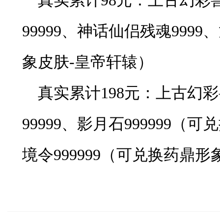
真实累计98元：上古幻彩
99999、神话仙侣残魂9999
象皮肤-皇帝轩辕）
真实累计198元：上古幻彩
99999、影月石999999
境令999999（可兑换药鼎