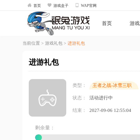



首页
游戏盒子
WAP官网
首页
游戏
当前位置
>
游戏礼包
>
进游礼包
进游礼包
类型：
王者之战-冰雪三职
业
状态：
活动进行中
结束：
2027-09-06 12:55:04
剩余量：