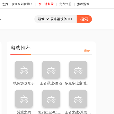
您好，欢迎来到官网！
|
亲！请登录
|
免费注册
|
推荐游戏
心
游戏推荐
更多+
氓兔游戏盒子
王者霸业-西游
多克多比童话世界-0.05折
盟重之约
御剑红尘-0.1折回合
王者之战-冰雪三职业