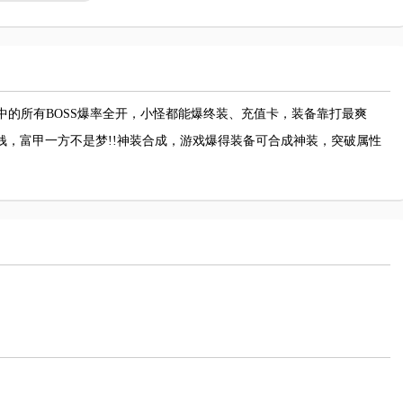
中的所有BOSS爆率全开，小怪都能爆终装、充值卡，装备靠打最爽
赚钱，富甲一方不是梦!!神装合成，游戏爆得装备可合成神装，突破属性